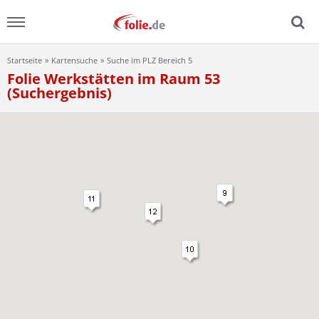
Startseite
Kartensuche
Suche im PLZ Bereich 5
Menu
Folie Werkstätten im Raum 53
(Suchergebnis)
Home
News
Ratgeber
FAQ
Lexikon
Video