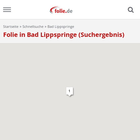
Startseite
Schnellsuche
Bad Lippspringe
Menu
Folie in Bad Lippspringe (Suchergebnis)
Home
News
Ratgeber
FAQ
Lexikon
Video