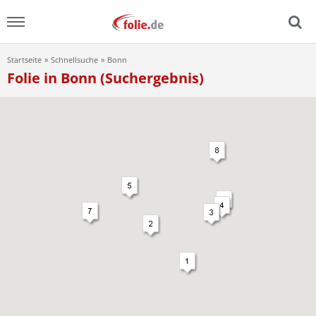
Startseite
Schnellsuche
Bonn
Menu
Folie in Bonn (Suchergebnis)
Home
News
Ratgeber
FAQ
Lexikon
Video