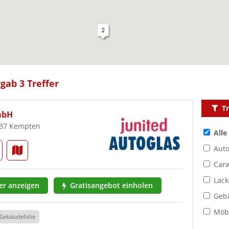
gab 3 Treffer
Tr
mbH
7437 Kempten
Alle
Auto
Car
Lack
r anzeigen
Gratisangebot einholen
Geb
Möbe
Gebäudefolie