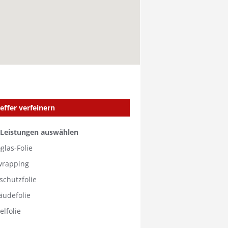
effer verfeinern
 Leistungen auswählen
glas-Folie
wrapping
schutzfolie
äudefolie
lfolie