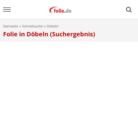
Startseite
Schnellsuche
Döbeln
Menu
Folie in Döbeln (Suchergebnis)
Home
News
Ratgeber
FAQ
Lexikon
Video