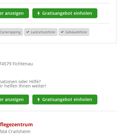
r anzeigen
Gratisangebot einholen
Carwrapping
Lackschutzfolie
Gebäudefolie
 74579 Fichtenau
ationen oder Hilfe?
ir helfen Ihnen weiter!
r anzeigen
Gratisangebot einholen
flegezentrum
4564 Crailsheim