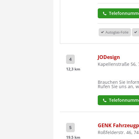
Telefonnumme
Autoglas-Folie
JODesign
4
Kapellenstraße 56,
12,3 km
Brauchen Sie Inform
Rufen Sie uns an, w
Telefonnumme
GENK Fahrzeugp
5
Roßfelderstr. 46, 7
19,5 km