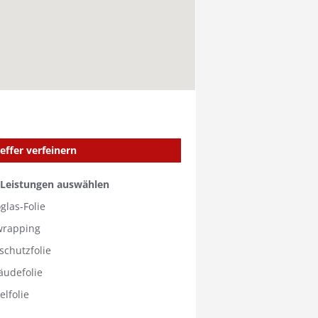
effer verfeinern
 Leistungen auswählen
glas-Folie
wrapping
schutzfolie
äudefolie
lfolie