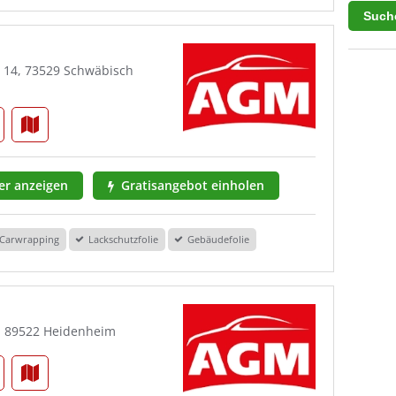
e 14, 73529 Schwäbisch
r anzeigen
Gratisangebot einholen
Carwrapping
Lackschutzfolie
Gebäudefolie
1, 89522 Heidenheim