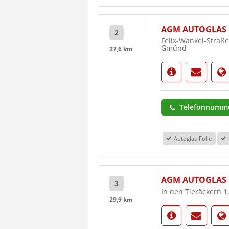
AGM AUTOGLAS
2
Felix-Wankel-Straß
Gmünd
27,6 km
Telefonnumme
Autoglas-Folie
AGM AUTOGLAS
3
In den Tieräckern 
29,9 km