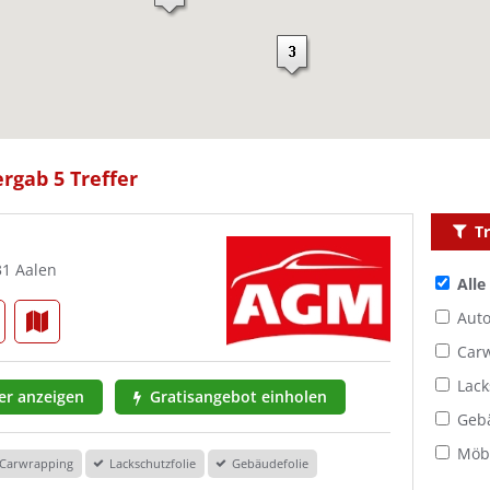
rgab 5 Treffer
Tr
31 Aalen
Alle
Auto
Car
Lack
r anzeigen
Gratisangebot einholen
Geb
Möbe
Carwrapping
Lackschutzfolie
Gebäudefolie