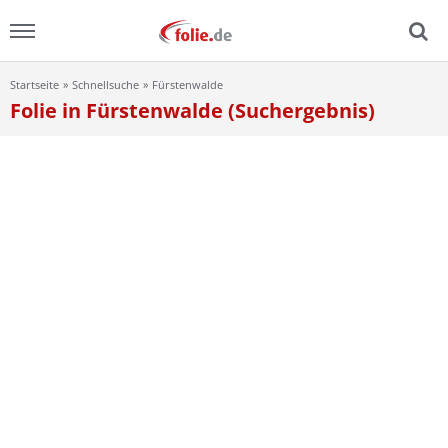
Startseite
Schnellsuche
Fürstenwalde
Menu
Folie in Fürstenwalde (Suchergebnis)
Home
News
Ratgeber
FAQ
Lexikon
Video