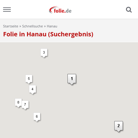
Startseite
Schnellsuche
Hanau
Menu
Folie in Hanau (Suchergebnis)
Home
News
Ratgeber
FAQ
Lexikon
Video