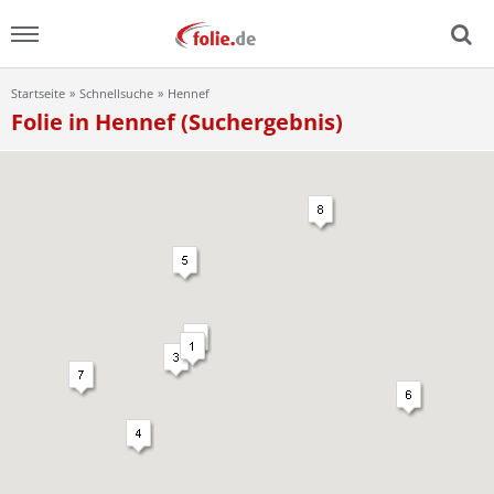
Startseite
Schnellsuche
Hennef
Menu
Folie in Hennef (Suchergebnis)
Home
News
Ratgeber
FAQ
Lexikon
Video