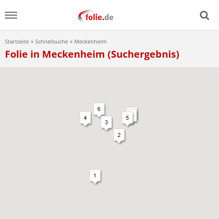
Startseite
Schnellsuche
Meckenheim
Menu
Folie in Meckenheim (Suchergebnis)
Home
News
Ratgeber
FAQ
Lexikon
Video