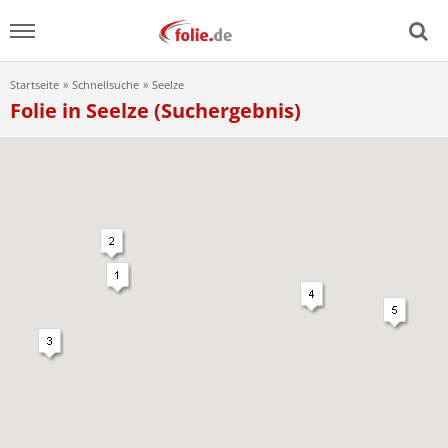
Startseite
Schnellsuche
Seelze
Menu
Folie in Seelze (Suchergebnis)
Home
News
Ratgeber
FAQ
Lexikon
Video