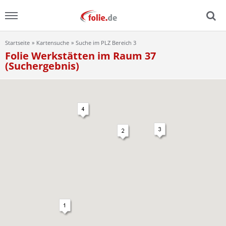
Startseite
Kartensuche
Suche im PLZ Bereich 3
Menu
Folie Werkstätten im Raum 37
(Suchergebnis)
Home
News
Ratgeber
FAQ
Lexikon
Video