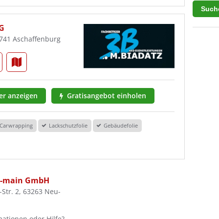
G
3741 Aschaffenburg
r anzeigen
Gratisangebot einholen
Carwrapping
Lackschutzfolie
Gebäudefolie
n-main GmbH
Str. 2, 63263 Neu-
ationen oder Hilfe?