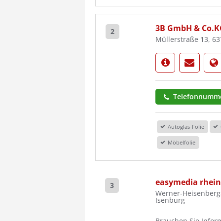
3B GmbH & Co.K
2
Müllerstraße 13, 6
Telefonnumme
Autoglas-Folie
Möbelfolie
easymedia rhei
3
Werner-Heisenberg-
Isenburg
Brauchen Sie Inform