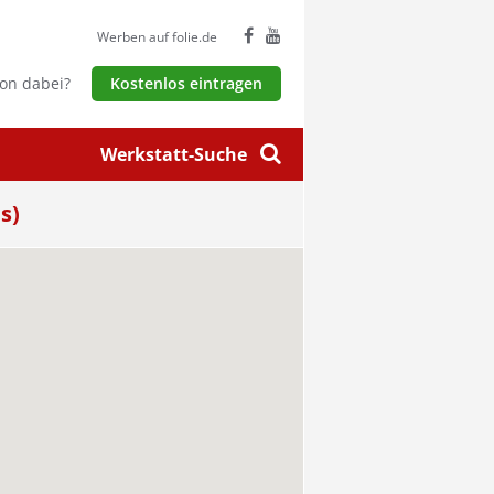
Werben auf folie.de
hon dabei?
Kostenlos eintragen
Werkstatt-Suche
s)