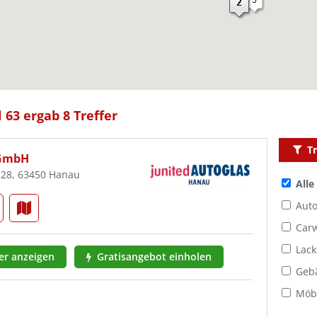
 63 ergab 8 Treffer
Tr
 GmbH
128, 63450 Hanau
Alle
Auto
Car
Lack
r anzeigen
Gratisangebot einholen
Geb
Möbe