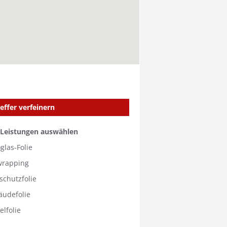
effer verfeinern
 Leistungen auswählen
glas-Folie
wrapping
schutzfolie
äudefolie
lfolie