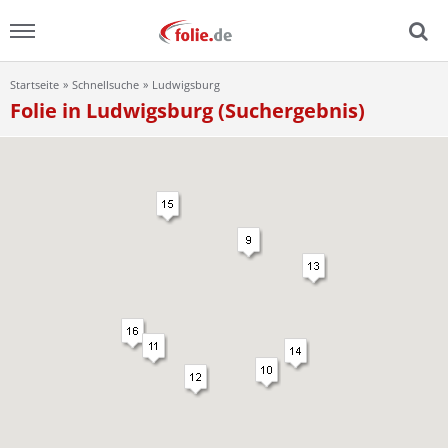
Startseite
Schnellsuche
Ludwigsburg
Menu
Folie in Ludwigsburg (Suchergebnis)
Home
News
Ratgeber
FAQ
Lexikon
Video