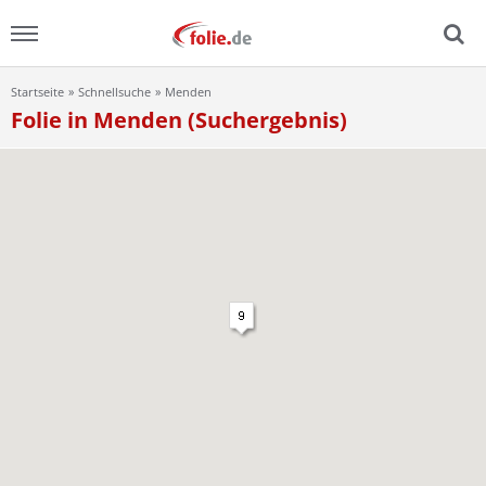
Startseite
Schnellsuche
Menden
Menu
Folie in Menden (Suchergebnis)
Home
News
Ratgeber
FAQ
Lexikon
Video