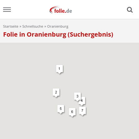
Startseite
Schnellsuche
Oranienburg
Menu
Folie in Oranienburg (Suchergebnis)
Home
News
Ratgeber
FAQ
Lexikon
Video