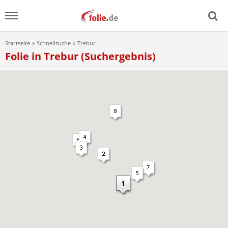
Startseite
Schnellsuche
Trebur
Menu
Folie in Trebur (Suchergebnis)
Home
News
Ratgeber
FAQ
Lexikon
Video