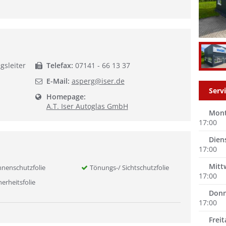
gsleiter
Telefax:
07141 - 66 13 37
E-Mail:
asperg@iser.de
Serv
Homepage:
A.T. Iser Autoglas GmbH
Mon
17:00
Dien
17:00
Mitt
nenschutzfolie
Tönungs-/ Sichtschutzfolie
17:00
herheitsfolie
Donn
17:00
Freit