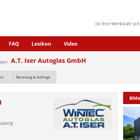
Ist Ihre Werkstatt sc
FAQ
Lexikon
Video
A.T. Iser Autoglas GmbH
tgart
rt
Beratung & Anfrage
Bilde
H
Asperg