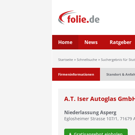
Home
News
Ratgeber
Startseite
Schnellsuche
Suchergebnis für Stut
Firmeninformationen
Standort & Anfah
A.T. Iser Autoglas Gmb
Niederlassung Asperg
Eglosheimer Strasse 107/1
,
71679
Gratisangebot einholen