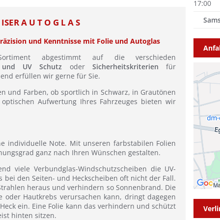
17:00
Sams
ISER A U T O G L A S
äzision und Kenntnisse mit Folie und Autoglas
Anfa
-Sortiment abgestimmt auf die verschieden
 und UV Schutz
oder
Sicherheitskriterien
für
nd erfüllen wir gerne für Sie.
n und Farben, ob sportlich in Schwarz, in Grautönen
r optischen Aufwertung Ihres Fahrzeuges bieten wir
e individuelle Note. Mit unseren farbstabilen Folien
nungsgrad ganz nach Ihren Wünschen gestalten.
nd viele Verbundglas-Windschutzscheiben die UV-
es bei den Seiten- und Heckscheiben oft nicht der Fall.
B Strahlen heraus und verhindern so Sonnenbrand. Die
e oder Hautkrebs verursachen kann, dringt dagegen
Heck ein. Eine Folie kann das verhindern und schützt
Verl
ist hinten sitzen.