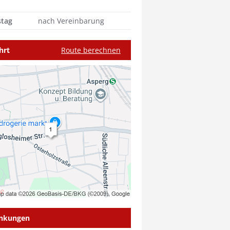
tag
nach Vereinbarung
hrt
Route berechnen
inkungen