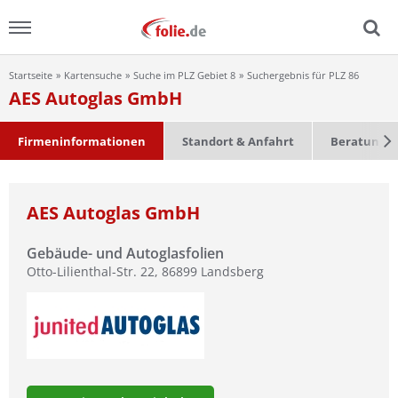
Startseite
Kartensuche
Suche im PLZ Gebiet 8
Suchergebnis für PLZ 86
Menu
AES Autoglas GmbH
Home
Firmeninformationen
Standort & Anfahrt
Beratung &
News
AES Autoglas GmbH
Ratgeber
Gebäude- und Autoglasfolien
FAQ
Otto-Lilienthal-Str. 22
,
86899
Landsberg
Lexikon
Video