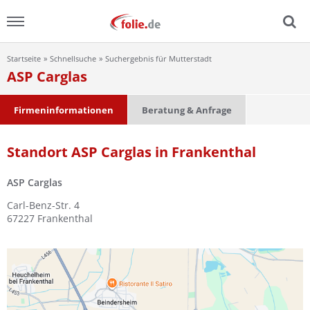
Startseite
Schnellsuche
Suchergebnis für Mutterstadt
Menu
ASP Carglas
Home
Firmeninformationen
Beratung & Anfrage
News
Standort ASP Carglas in Frankenthal
Ratgeber
ASP Carglas
FAQ
Carl-Benz-Str. 4
67227
Frankenthal
Lexikon
Video