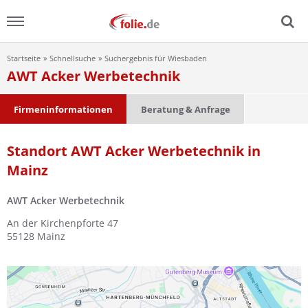
Startseite
Schnellsuche
Suchergebnis für Wiesbaden
Menu
AWT Acker Werbetechnik
Home
Firmeninformationen
Beratung & Anfrage
News
Standort AWT Acker Werbetechnik in
Mainz
Ratgeber
AWT Acker Werbetechnik
FAQ
An der Kirchenpforte 47
55128
Mainz
Lexikon
Video