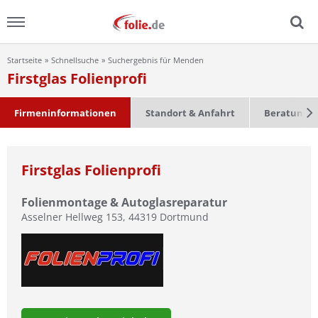
Startseite
Schnellsuche
Suchergebnis für Menden
Menu
Firstglas Folienprofi
Home
Firmeninformationen
Standort & Anfahrt
Beratung &
News
Firstglas Folienprofi
Ratgeber
Folienmontage & Autoglasreparatur
FAQ
Asselner Hellweg 153
,
44319
Dortmund
Lexikon
Video