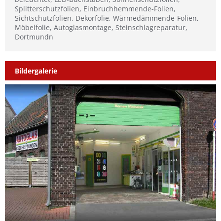
Splitterschutzfolien, Einbruchhemmende-Folien,
Sichtschutzfolien, Dekorfolie, Wärmedämmende-Folien,
Möbelfolie, Autoglasmontage, Steinschlagreparatur,
Dortmundn
Bildergalerie