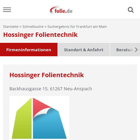
Startseite
Schnellsuche
Suchergebnis für Frankfurt am Main
Menu
Hossinger Folientechnik
Home
Firmeninformationen
Standort & Anfahrt
Beratung &
News
Hossinger Folientechnik
Ratgeber
Backhausgasse 15
,
61267
Neu-Anspach
FAQ
Lexikon
Video