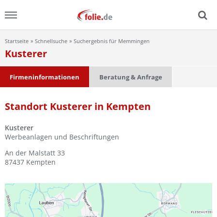
Startseite
Schnellsuche
Suchergebnis für Memmingen
Menu
Kusterer
Home
Firmeninformationen
Beratung & Anfrage
News
Standort Kusterer in Kempten
Ratgeber
Kusterer
Werbeanlagen und Beschriftungen
FAQ
An der Malstatt 33
87437
Kempten
Lexikon
Video