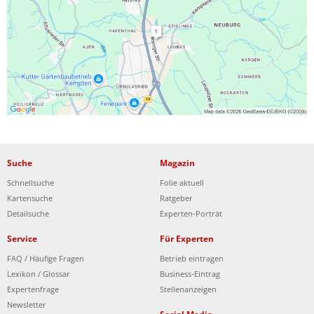
Ist Ihre Werkstatt schon dabei?
Kostenlos eintragen
Suche
Magazin
Schnellsuche
Folie aktuell
Kartensuche
Ratgeber
Detailsuche
Experten-Porträt
Service
Für Experten
FAQ / Häufige Fragen
Betrieb eintragen
Lexikon / Glossar
Business-Eintrag
Expertenfrage
Stellenanzeigen
Newsletter