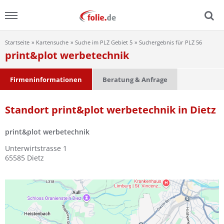
Startseite
Kartensuche
Suche im PLZ Gebiet 5
Suchergebnis für PLZ 56
Menu
print&plot werbetechnik
Home
Firmeninformationen
Beratung & Anfrage
News
Standort print&plot werbetechnik in Dietz
Ratgeber
print&plot werbetechnik
FAQ
Unterwirtstrasse 1
65585
Dietz
Lexikon
Video