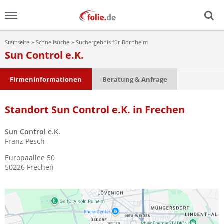
Startseite
Schnellsuche
Suchergebnis für Bornheim
Menu
Sun Control e.K.
Home
Firmeninformationen
Beratung & Anfrage
News
Standort Sun Control e.K. in Frechen
Ratgeber
Sun Control e.K.
Franz Pesch
FAQ
Europaallee 50
50226
Frechen
Lexikon
Video