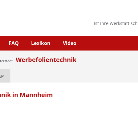
Ist Ihre Werkstatt sc
FAQ
Lexikon
Video
Werbefolientechnik
terstadt
age
hnik in Mannheim