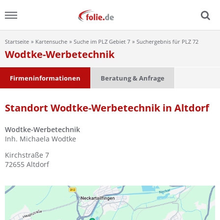
Startseite
Kartensuche
Suche im PLZ Gebiet 7
Suchergebnis für PLZ 72
Menu
Wodtke-Werbetechnik
Home
Firmeninformationen
Beratung & Anfrage
News
Standort Wodtke-Werbetechnik in Altdorf
Ratgeber
Wodtke-Werbetechnik
Inh. Michaela Wodtke
FAQ
Kirchstraße 7
72655
Altdorf
Lexikon
Video