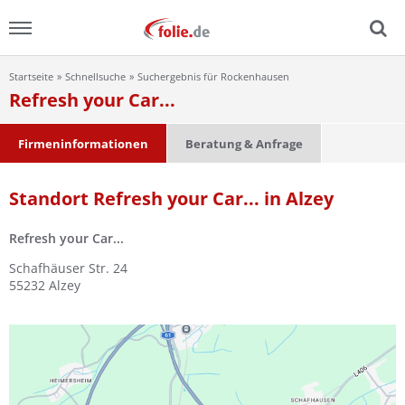
Startseite
Schnellsuche
Suchergebnis für Rockenhausen
Menu
Refresh your Car...
Home
Firmeninformationen
Beratung & Anfrage
News
Standort Refresh your Car... in Alzey
Ratgeber
Refresh your Car...
FAQ
Schafhäuser Str. 24
55232
Alzey
Lexikon
Video