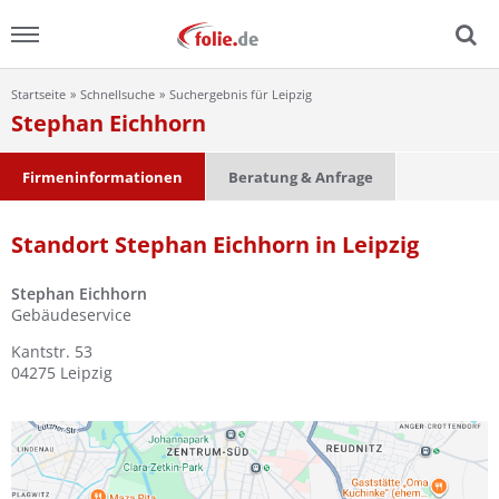
Startseite
Schnellsuche
Suchergebnis für Leipzig
Menu
Stephan Eichhorn
Home
Firmeninformationen
Beratung & Anfrage
News
Standort Stephan Eichhorn in Leipzig
Ratgeber
Stephan Eichhorn
Gebäudeservice
FAQ
Kantstr. 53
04275
Leipzig
Lexikon
Video