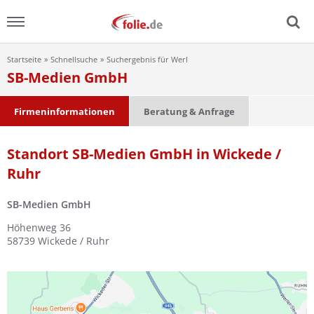
Startseite
Schnellsuche
Suchergebnis für Werl
Menu
SB-Medien GmbH
Home
Firmeninformationen
Beratung & Anfrage
News
Standort SB-Medien GmbH in Wickede /
Ruhr
Ratgeber
SB-Medien GmbH
FAQ
Höhenweg 36
58739
Wickede / Ruhr
Lexikon
Video