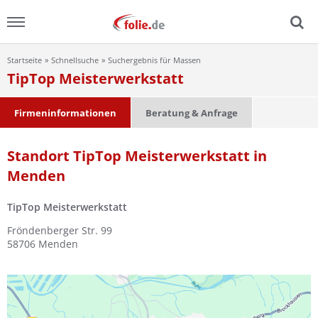
Startseite
Schnellsuche
Suchergebnis für Massen
Menu
TipTop Meisterwerkstatt
Home
Firmeninformationen
Beratung & Anfrage
News
Standort TipTop Meisterwerkstatt in
Menden
Ratgeber
TipTop Meisterwerkstatt
FAQ
Fröndenberger Str. 99
58706
Menden
Lexikon
Video