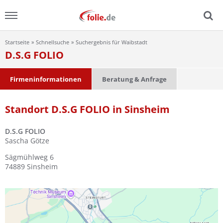
Startseite
Schnellsuche
Suchergebnis für Waibstadt
Menu
D.S.G FOLIO
Home
Firmeninformationen
Beratung & Anfrage
News
Standort D.S.G FOLIO in Sinsheim
Ratgeber
D.S.G FOLIO
Sascha Götze
FAQ
Sägmühlweg 6
74889
Sinsheim
Lexikon
Video