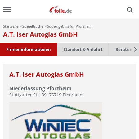
Startseite
Schnellsuche
Suchergebnis für Pforzheim
Menu
A.T. Iser Autoglas GmbH
Home
Firmeninformationen
Standort & Anfahrt
Beratung &
News
A.T. Iser Autoglas GmbH
Ratgeber
Niederlassung Pforzheim
FAQ
Stuttgarter Str. 39
,
75719
Pforzheim
Lexikon
Video