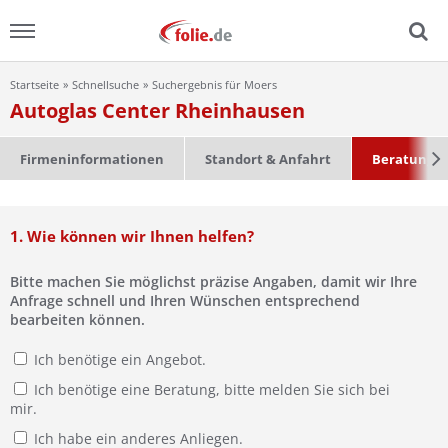
Startseite
Schnellsuche
Suchergebnis für Moers
Menu
Autoglas Center Rheinhausen
Home
Firmeninformationen
Standort & Anfahrt
Beratung &
News
1. Wie können wir Ihnen helfen?
Ratgeber
Bitte machen Sie möglichst präzise Angaben, damit wir Ihre
FAQ
Anfrage schnell und Ihren Wünschen entsprechend
bearbeiten können.
Lexikon
Ich benötige ein Angebot.
Ich benötige eine Beratung, bitte melden Sie sich bei
Video
mir.
Ich habe ein anderes Anliegen.