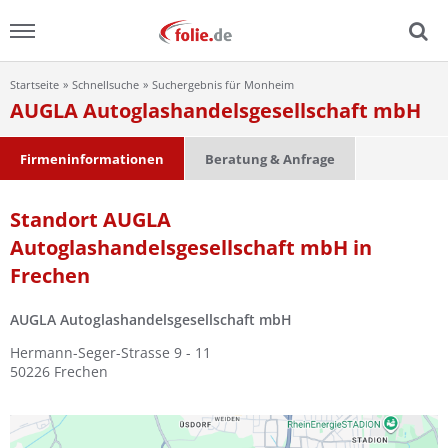
Startseite
Schnellsuche
Suchergebnis für Monheim
Menu
AUGLA Autoglashandelsgesellschaft mbH
Home
Firmeninformationen
Beratung & Anfrage
News
Standort AUGLA
Autoglashandelsgesellschaft mbH in
Ratgeber
Frechen
FAQ
AUGLA Autoglashandelsgesellschaft mbH
Lexikon
Hermann-Seger-Strasse 9 - 11
50226
Frechen
Video