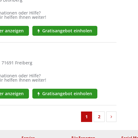
ationen oder Hilfe?
ir helfen Ihnen weiter!
r anzeigen
Gratisangebot einholen
, 71691 Freiberg
ationen oder Hilfe?
ir helfen Ihnen weiter!
r anzeigen
Gratisangebot einholen
1
2
Service
Für Experten
Social M