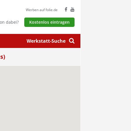
Werben auf folie.de
hon dabei?
Kostenlos eintragen
Werkstatt-Suche
s)