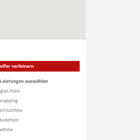
effer verfeinern
 Leistungen auswählen
glas-Folie
wrapping
schutzfolie
äudefolie
lfolie