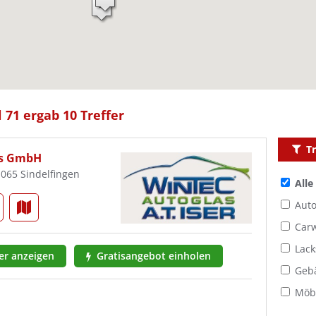
 71 ergab 10 Treffer
Tr
las GmbH
1065 Sindelfingen
Alle
Auto
Car
Lack
r anzeigen
Gratisangebot einholen
Geb
Möbe