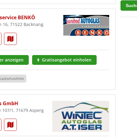
uservice BENKÖ
n 16, 71522 Backnang
r anzeigen
Gratisangebot einholen
Lackschutzfolie
las GmbH
e 107/1, 71679 Asperg