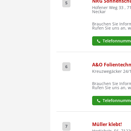
NRG Sonnensch
5
Hofener Weg 33 , 
Neckar
Brauchen Sie Inform
Rufen Sie uns an, w
Telefonnumme
A&O Folientechn
6
Kreuzwegäcker 24/1
Brauchen Sie Inform
Rufen Sie uns an, w
Telefonnumme
Müller klebt!
7
Hertichstr. 56, 712