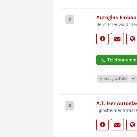
Autoglas-Einba
2
Beim Erlenwäldche
Telefonnumme
Autoglas-Folie
A.T. Iser Autog
3
Eglosheimer Strass