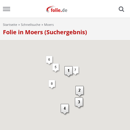
Startseite
Schnellsuche
Moers
Menu
Folie in Moers (Suchergebnis)
Home
News
Ratgeber
FAQ
Lexikon
Video