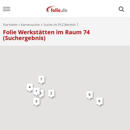
Startseite
Kartensuche
Suche im PLZ Bereich 7
Menu
Folie Werkstätten im Raum 74
(Suchergebnis)
Home
News
Ratgeber
FAQ
Lexikon
Video