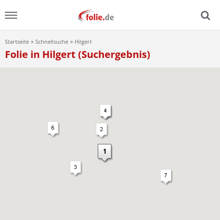
Startseite
Schnellsuche
Hilgert
Menu
Folie in Hilgert (Suchergebnis)
Home
News
Ratgeber
FAQ
Lexikon
Video