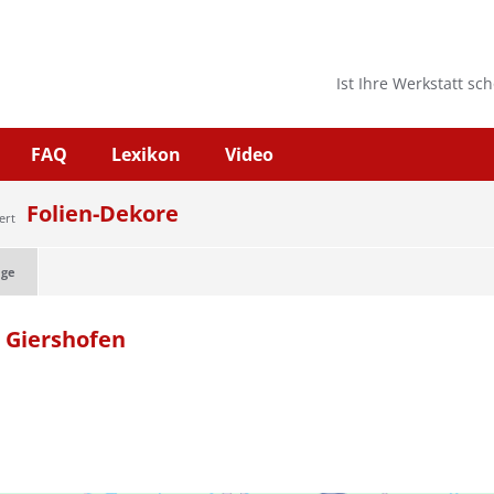
Ist Ihre Werkstatt sc
FAQ
Lexikon
Video
Folien-Dekore
ert
age
n Giershofen