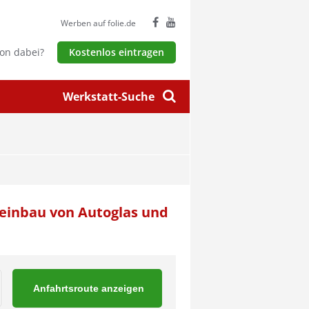
Werben auf folie.de
hon dabei?
Kostenlos eintragen
Werkstatt-Suche
ueinbau von Autoglas und